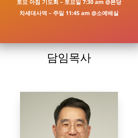
토요 아침 기도회 – 토요일 7:30 am @본당
차세대사역 – 주일 11:45 am @소예배실
담임목사