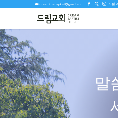
드림교회
dreamthebaptist@gmail.com
말