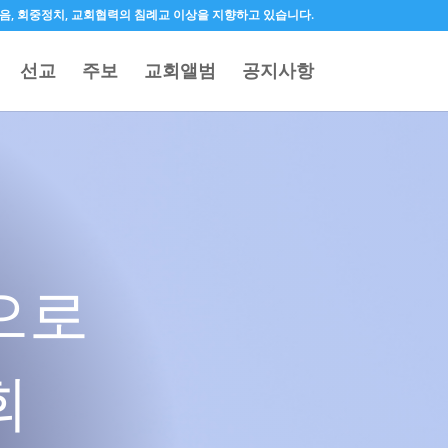
 오직믿음, 회중정치, 교회협력의 침례교 이상을 지향하고 있습니다.
선교
주보
교회앨범
공지사항
으로
회