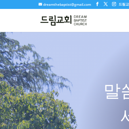
드림교회
dreamthebaptist@gmail.com
말