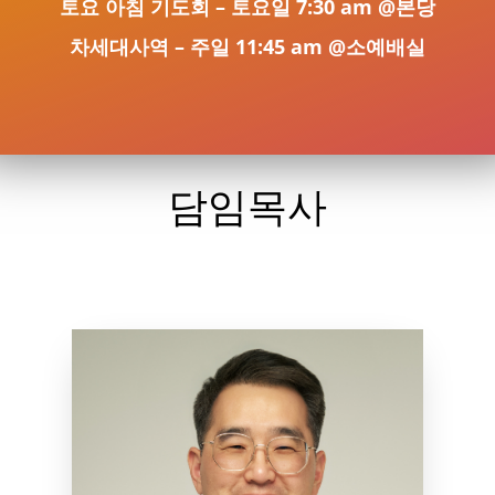
토요 아침 기도회 – 토요일 7:30 am @본당
차세대사역 – 주일 11:45 am @소예배실
담임목사