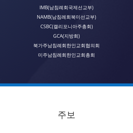
IMB(남침례회국제선교부)
NAMB(남침례회북미선교부)
CSBC(캘리포니아주총회)
GCA(지방회)
북가주남침례회한인교회협의회
미주남침례회한인교회총회
주보