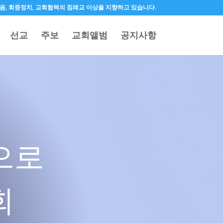
 오직믿음, 회중정치, 교회협력의 침례교 이상을 지향하고 있습니다.
선교
주보
교회앨범
공지사항
으로
회