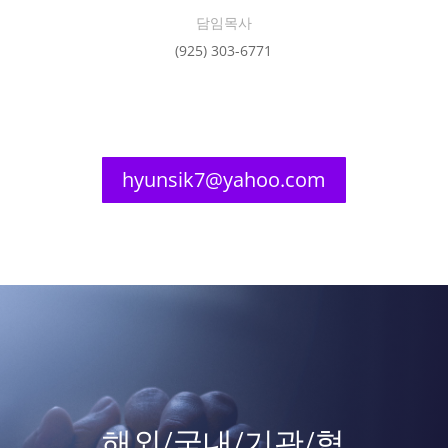
담임목사
(925) 303-6771
hyunsik7@yahoo.com
해외/국내/기관/협