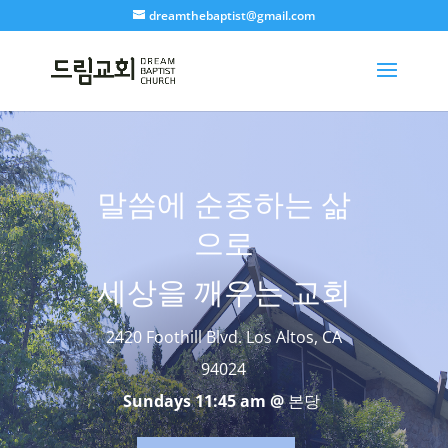
dreamthebaptist@gmail.com
말씀에 순종하는 삶
으로
세상을 깨우는 교회
2420 Foothill Blvd. Los Altos, CA
94024
Sundays 11:45 am @
본당