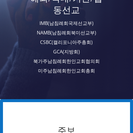
동선교
IMB(남침례회국제선교부)
NAMB(남침례회북미선교부)
CSBC(캘리포니아주총회)
GCA(지방회)
북가주남침례회한인교회협의회
미주남침례회한인교회총회
주보