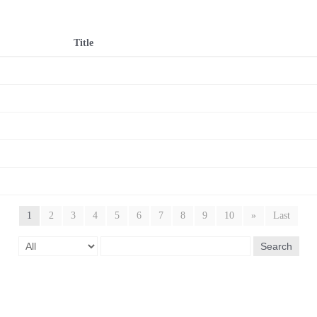
Title
1
2
3
4
5
6
7
8
9
10
»
Last
Search