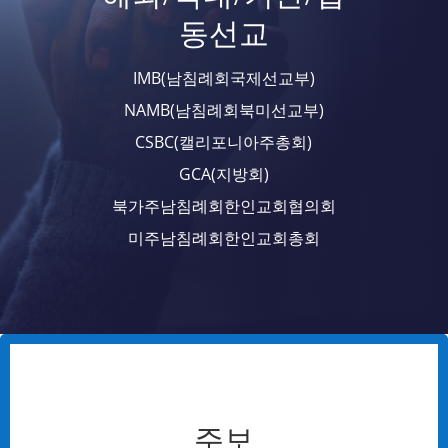
동선교
IMB(남침례회국제선교부)
NAMB(남침례회북미선교부)
CSBC(캘리포니아주총회)
GCA(지방회)
북가주남침례회한인교회협의회
미주남침례회한인교회총회
주보