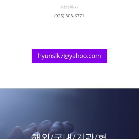
담임목사
(925) 303-6771
hyunsik7@yahoo.com
해외/국내/기관/협