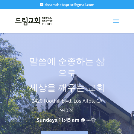
dreamthebaptist@gmail.com
말씀에 순종하는 삶
으로
세상을 깨우는 교회
2420 Foothill Blvd. Los Altos, CA
94024
Sundays 11:45 am @
본당