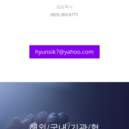
담임목사
(925) 303-6771
hyunsik7@yahoo.com
해외/국내/기관/협