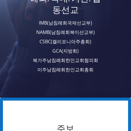
동선교
IMB(남침례회국제선교부)
NAMB(남침례회북미선교부)
CSBC(캘리포니아주총회)
GCA(지방회)
북가주남침례회한인교회협의회
미주남침례회한인교회총회
주보