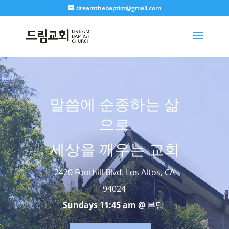
dreamthebaptist@gmail.com
말씀에 순종하는 삶
으로
세상을 깨우는 교회
2420 Foothill Blvd. Los Altos, CA
94024
Sundays 11:45 am @
본당