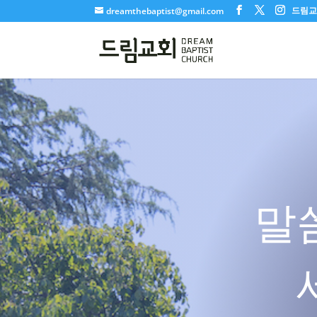
드림교회
dreamthebaptist@gmail.com
말