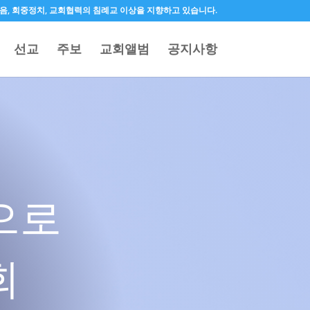
 오직믿음, 회중정치, 교회협력의 침례교 이상을 지향하고 있습니다.
선교
주보
교회앨범
공지사항
으로
회