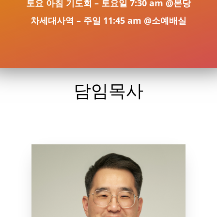
토요 아침 기도회 – 토요일 7:30 am @본당
차세대사역 – 주일 11:45 am @소예배실
담임목사