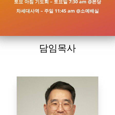
토요 아침 기도회 – 토요일 7:30 am @본당
차세대사역 – 주일 11:45 am @소예배실
담임목사