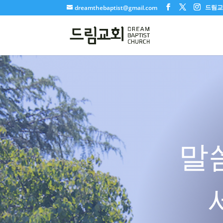
드림교회
dreamthebaptist@gmail.com
말