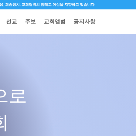
 오직믿음, 회중정치, 교회협력의 침례교 이상을 지향하고 있습니다.
선교
주보
교회앨범
공지사항
으로
회