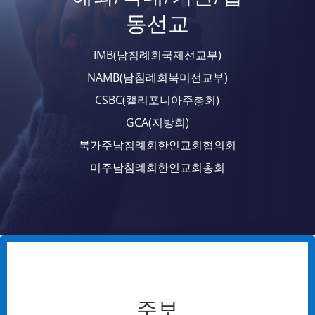
동선교
IMB(남침례회국제선교부)
NAMB(남침례회북미선교부)
CSBC(캘리포니아주총회)
GCA(지방회)
북가주남침례회한인교회협의회
미주남침례회한인교회총회
주보