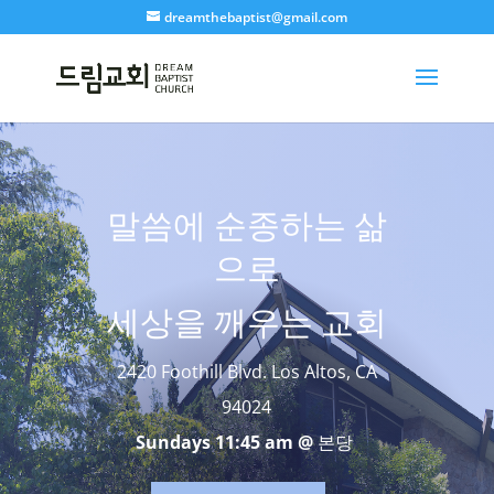
dreamthebaptist@gmail.com
말씀에 순종하는 삶
으로
세상을 깨우는 교회
2420 Foothill Blvd. Los Altos, CA
94024
Sundays 11:45 am @
본당