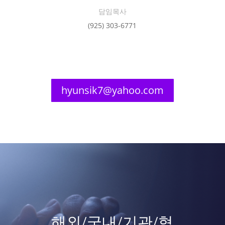
담임목사
(925) 303-6771
hyunsik7@yahoo.com
해외/국내/기관/협