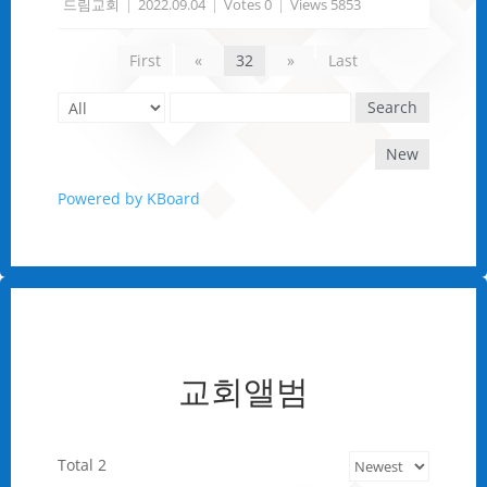
드림교회
|
2022.09.04
|
Votes 0
|
Views 5853
First
«
32
»
Last
Search
New
Powered by KBoard
교회앨범
Total 2