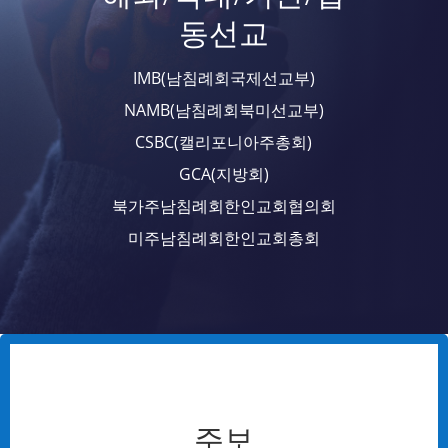
동선교
IMB(남침례회국제선교부)
NAMB(남침례회북미선교부)
CSBC(캘리포니아주총회)
GCA(지방회)
북가주남침례회한인교회협의회
미주남침례회한인교회총회
주보