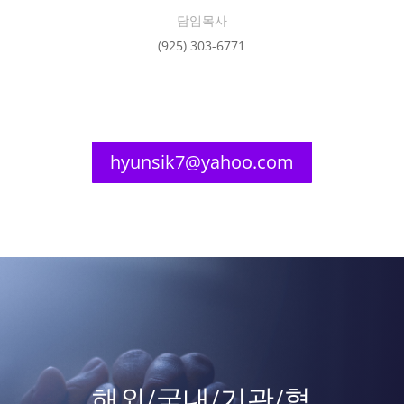
담임목사
(925) 303-6771
hyunsik7@yahoo.com
해외/국내/기관/협