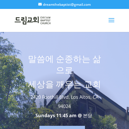
dreamthebaptist@gmail.com
말씀에 순종하는 삶
으로
세상을 깨우는 교회
2420 Foothill Blvd. Los Altos, CA
94024
Sundays 11:45 am @
본당