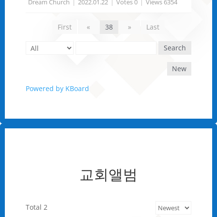
Dream Church
|
2022.01.22
|
Votes 0
|
Views 6354
First
«
38
»
Last
Search
New
Powered by KBoard
교회앨범
Total 2